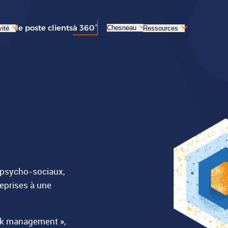
le poste clients
à 360°
Chesneau
vité
Ressources
s psycho-sociaux,
eprises à une
risk management »,