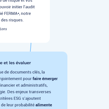
e de risque et vos
voir initier l’audit
ifié FERMA*
, notre
 des risques.
ions
e et les évaluer
yse de documents clés, la
onjointement pour
faire émerger
nancier et administratifs,
égie. Des enjeux transverses
 critères ESG s’ajoutent
 de leur probabilité
alimente